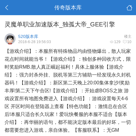
传奇版本库
灵魔单职业加速版本_独孤大帝_GEE引擎
520版本库
楼主
2018-6-28 19:56:03
129
10
【游戏介绍】：本服所有特殊物品均由怪物爆出，散人玩家
花点时间就能当爷！【游戏介绍】：独创多种回收方式，限
时奖励RMB.散人真正崛起福利！具体上服体验【游戏介
绍】：强力封杀外挂、脱机等第三方辅助一经发现永久封机
器码！【游戏介绍】：新区第二天晚上20:00集体拿沙!奖励
丰厚!第二天下午合区!【游戏介绍】：开始虐BOSS之旅 游
戏设置所有地图免费进入【游戏介绍】：游戏设置每天4-6
区 开区时间在登陆器上查看【特色功能】：激情总在合区
后!本服只适合长久玩家！爱玩快餐服的本服不适合【版本
介绍】：再华丽的语句，都不能决定版本最后的好坏，一切
都需要您进入游戏，亲自体验。【客服联系】：无GM