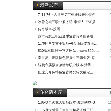
最新发布
7月1.76上古世界第二季正版开区特色复古三
冰雪之城三职业服务端-带假人-ESP插件-自动
传奇版本-投票
我本沉默三职业金币复古传奇服务端,副本地
1.76往昔复古小极品+6金币版传奇服务端,回
520版本库,唯一官方网站：www.520bbk.com
秦川复古正版特色低属性三职业版-厄运骑士
鲲鹏专属微变激情单职业版本-清风古镇-GOM
仙途凡修传特色复古微变铭文鉴定三职业版本
传奇版本库
1.85弑兲火龙大极品版本-魔龙峡谷-GOM引擎
1
1.76月卡版无充值复古精品沉默三职业版本-
0