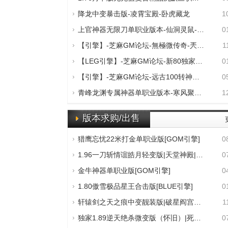
降龙中变暴击版-凌霄宝殿-卧虎藏龙
1
上官神器无限刀单职业版本-仙洞灵鼠-GEE引
0
【引擎】-芝麻GM论坛-無極微传奇-兲地魔城-
1
【LEG引擎】-芝麻GM论坛-新80独家合击-黑木
0
【引擎】-芝麻GM论坛-远古100转神话轩辕-未
0
青峰龙渊专属神器单职业版本-寒风聚集-GOM
1
版本求购/出售
猎鹰忘忧22米打金单职业版[GOM引擎]
0
1.96一刀斩情谊皓月轻变版|天堂神殿|传奇庄
0
金牛神器单职业版[GOM引擎]
0
1.80傲雪极品星王合击版[BLUE引擎]
0
轩辕剑之天之痕中变靓装版|破星阎宫殿|神器
1
独家1.89逆天绝杀微变版（怀旧）|死亡魔塔|
0