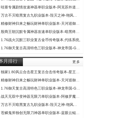
哇塞专属剧情攻速神器单职业版本-阿克苏外道神-G
万古不灭暗黑复古九职业版本-毁灭之神-翎风引擎
精修财神归来之畅玩财神单职业版本-天河巡御使者
殷商王朝沉默专属神器攻速单职业版本-暗黑终结者
1.76战火沉默三职业复古金币传奇版本,代练系统,
1.76御天复古高清特色三职业版本-神龙帝国-GOM引
本月排行
更多
独家1.80风云合击星王复古合击传奇版本-星王终极
精修财神归来之畅玩财神单职业版本-天河巡御使者
1.76御天复古高清特色三职业版本-神龙帝国-GOM引
战天无双中变神器无限刀单职业版本-阿修罗魔-GOM
万古不灭暗黑复古九职业版本-毁灭之神-翎风引擎
苍鳞鬼斧独创无限刀神器单职业版本-蓝眼云鲲-GOM