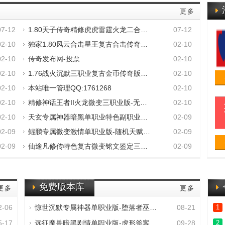
更多
07-12
1.80天子传奇精修虎虎雷霆火龙二合一完美开
07-12
02-10
独家1.80风云合击星王复古合击传奇版本-星
02-10
02-10
传奇发布网-投票
02-10
02-10
1.76战火沉默三职业复古金币传奇版本,代练
02-10
02-10
本站唯一管理QQ:1761268
02-10
02-10
精修神话王者II火龙微变三职业版-无字天书
02-10
02-10
天玄专属神器暗黑单职业特色副职业版[翎风
02-09
02-09
鲲鹏专属微变激情单职业版-随机天赋系统【G
02-09
02-09
仙途凡修传特色复古微变铭文鉴定三职业版-
02-09
免费版本库
更多
更多
2-06
惊世沉默专属神器单职业版-堕落者巫灵之子
08-21
1
5-17
远征魔兽暗黑剧情单职业版-虎形斧客【GXX】
09-28
2