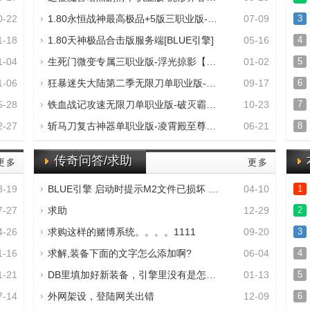
0-22
1.80永恒战神最高极品+5版三职业版-万恶之
07-09
3
1-18
1.80天神极品合击版服务端[BLUE引擎]
05-16
4
1-04
生死门微变专属三职业版-浮光掠影【GOM】
01-02
5
1-06
狂暴迷失大陆第二季无限刀单职业版-魔之叹
09-17
6
5-28
铁血战记攻速无限刀单职业版-破灭霸狮大主
10-23
7
2-27
斩马刀复古神器单职业版-凌霄殿至尊【GOM】
06-21
8
传奇问答/求助
更多
更多
8-19
BLUE引擎 启动时提示M2文件已损坏 无法运行
04-10
1
7-27
求助
12-29
2
4-26
求购这样的赌博系统。。。。1111
09-20
3
1-16
求解,装备下面的文字怎么添加啊?
06-04
4
1-21
DB里填加好新装备，引擎里没有是怎么回事？
01-13
5
7-14
外网架设，登陆网关出错
12-09
6