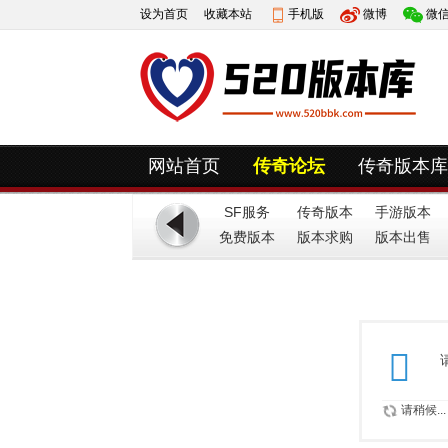
设为首页
收藏本站
手机版
微博
微
网站首页
传奇论坛
传奇版本库
SF服务
传奇版本
手游版本
免费版本
端
版本求购
版本出售
请稍候...