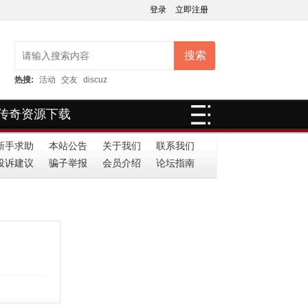
登录
立即注册
搜索
热搜:
活动
交友
discuz
传奇资源下载
新手求助
本站公告
关于我们
联系我们
投诉建议
骗子举报
会员介绍
论坛指南