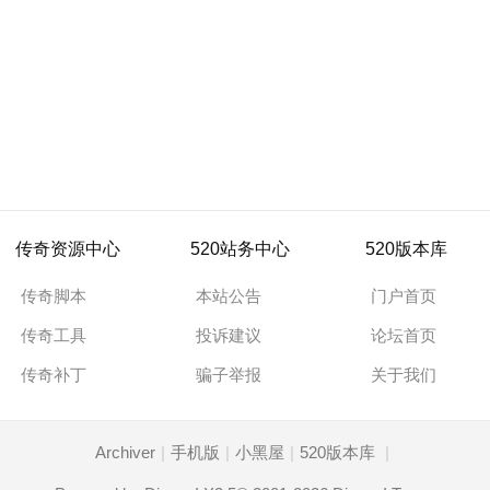
传奇资源中心
520站务中心
520版本库
传奇脚本
本站公告
门户首页
传奇工具
投诉建议
论坛首页
传奇补丁
骗子举报
关于我们
Archiver
|
手机版
|
小黑屋
|
520版本库
|