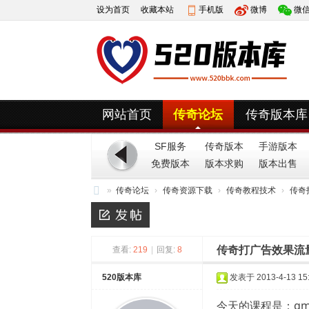
设为首页
收藏本站
手机版
微博
微
网站首页
传奇论坛
传奇版本库
SF服务
传奇版本
手游版本
免费版本
端
版本求购
版本出售
»
传奇论坛
›
传奇资源下载
›
传奇教程技术
›
传奇
52
0
传奇打广告效果流
版
查看:
219
|
回复:
8
本
520版本库
发表于 2013-4-13 15:
库
今天的课程是：gmbulu