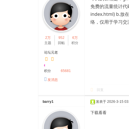
-5
免费的流量统计代码网
20
index.html) b.
B
络，仅用于学习交
B
K.
2万
952
6万
C
主题
回帖
积分
o
论坛元老
m
积分
65681
发消息
回复
barry1
发表于 2026-3-15 03:
下载看看