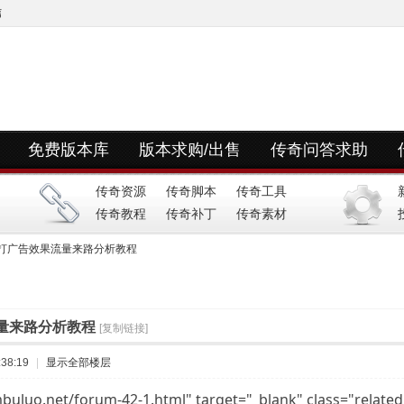
信
免费版本库
版本求购/出售
传奇问答求助
快捷导航
传奇资源
传奇脚本
传奇工具
传奇教程
传奇补丁
传奇素材
打广告效果流量来路分析教程
量来路分析教程
[复制链接]
38:19
|
显示全部楼层
o.net/forum-42-1.html" target="_blank" class="