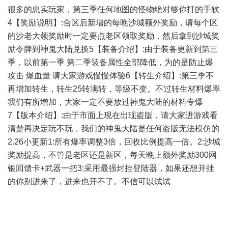
很多的忠实玩家，第三季任何地图的怪物绝对够你打的手软
4【奖励说明】:合区后新增的每晚沙城额外奖励，请每个区
的沙老大领奖励时一定要点老区领取奖励，然后拿到沙城奖
励令牌到神鬼大陆兑换5【装备介绍】:由于装备更新到第三
季，以前第一季 第二季装备属性全部降低，为的是防止爆
攻击 爆血量 请大家游戏慢慢体验6【转生介绍】:第三季不
再增加转生，转生25转满转，等级不变。不过转生材料爆率
我们有所增加，大家一定不要放过神鬼大陆的材料专爆
7【版本介绍】:由于市面上现在出现盗版，请大家进游戏看
清楚再决定玩不玩，我们的神鬼大陆是任何盗版无法模仿的
2.26小更新1:所有爆率调整3倍，回收比例提高一倍。2:沙城
奖励提高，不管是老区还是新区，每天晚上额外奖励300网
银回馈卡+武器一把3:采用最强封挂登陆器，如果还想开挂
的你别进来了，进来也开不了。不信可以试试