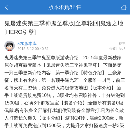
版本求购/出售
鬼屠迷失第三季神鬼至尊版|至尊轮回|鬼途之地
[HERO引擎]
520版本库
楼主
2015-3-12 00:40:31
91
8
鬼屠迷失第三季神鬼至尊版游戏介绍：2015年度最新独家
原创超爽微变版本【鬼屠迷失第三季神鬼至尊】 下面是第
一到三季更新介绍内容 第一季介绍【特色介绍】:土豪象
征，榜上有名的，第一名顶牛逼光环，全服唯一封号，前三
名每天有工资领，免费进入终极倍攻地图【版本介绍】:新
手上线送贵族免费10转， 3职业均有召唤神兽，十分钟泡到
1500级，召唤3个群攻宝宝【装备介绍】:全服所有装备0级
佩戴.所有装备全部靠打.我们做到装备全部靠打.只为长久散
人打造长久迷失【版本介绍】:满转24转，满级2000级，新
手上线可免费泡点到1500级，为提升大家打怪速度一秒3级