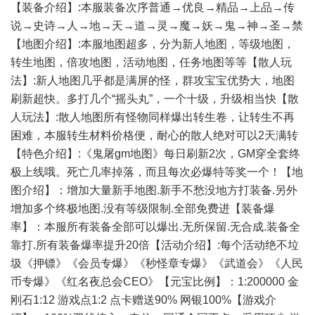
【装备介绍】:本服装备次序普通→优良→精品→上品→传
说→史诗→人→地→天→道→灵→魔→妖→鬼→神→圣→禁
【地图介绍】:本服地图超多，分为新人地图，等级地图，
转生地图，倍攻地图，活动地图，任务地图等等【散人玩
法】:新人地图几乎都是满屏的怪，群攻宝宝优势大，地图
刷新超快。多打几个“摇头丸”，一个十级，升级相当快【散
人玩法】:散人地图所有怪物同样爆出转生卷，让转生不再
困难，本服转生材料价格便，耐心的散人绝对可以2天满转
【特色介绍】:《鬼屠gm地图》每日刷新2次，GM穿全套终
极上线哦。死亡几率掉落，而且每次必爆特等奖一个！【地
图介绍】：增加大量新手地图.新手不愁没地方打装备.另外
增加多个终极地图.没有等级限制.全部免费进【装备爆
率】：本服所有装备全部可以爆出.无所保留.无合成.装备全
靠打.所有装备爆率提升20倍【活动介绍】:每个活动绝不垃
圾《押镖》《会员专爆》《秒怪章专爆》《武道会》《人民
币专爆》《红名夜总会CEO》【元宝比例】：1:200000 金
刚石1:12 游戏点1:2 点卡赠送90% 网银100%【游戏介