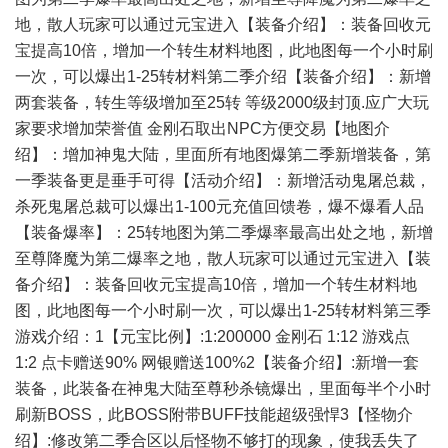
地，散人玩家可以通过元宝进入【装备介绍】：装备回收元
宝提高10倍，增加一个转生材料地图，此地图每一个小时刷
一次，可以爆出1-25转材料第二季介绍【装备介绍】：新增
两套装备，转生等级增加至25转 等级2000级封顶.应广大玩
家要求增加荣誉值 金刚石取出NPC方便交易【地图介
绍】：增加神鬼大陆，里面所有地图爆第二季新增装备，第
一季装备更是垂手可得【活动介绍】：新增活动鬼屠总裁，
杀死鬼屠总裁可以爆出1-100元充值回馈卷，爆不爆看人品
【装备爆率】：25转地图为第二季爆率最高出处之地，新增
至尊降魔为第二爆率之地，散人玩家可以通过元宝进入【装
备介绍】：装备回收元宝提高10倍，增加一个转生材料地
图，此地图每一个小时刷一次，可以爆出1-25转材料第三季
游戏介绍：1【元宝比例】:1:200000 金刚石 1:12 游戏点
1:2 点卡赠送90% 网银赠送100%2【装备介绍】:新增一套
装备，此装备在神鬼大陆至尊秒杀镜爆出，里面每半个小时
刷新BOSS，此BOSS附带BUFF技能超级强悍3【怪物介
绍】:修改第二季合区以后怪物不够打的现象，使我丢失了