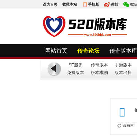
设为首页
收藏本站
手机版
微博
微
网站首页
传奇论坛
传奇版本库
SF服务
传奇版本
手游版本
免费版本
端
版本求购
版本出售
请稍候...