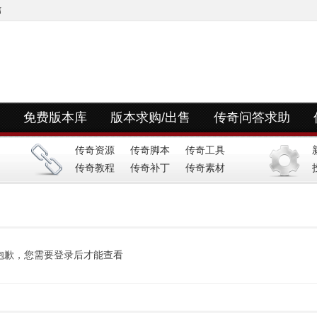
信
免费版本库
版本求购/出售
传奇问答求助
快捷导航
传奇资源
传奇脚本
传奇工具
传奇教程
传奇补丁
传奇素材
抱歉，您需要登录后才能查看