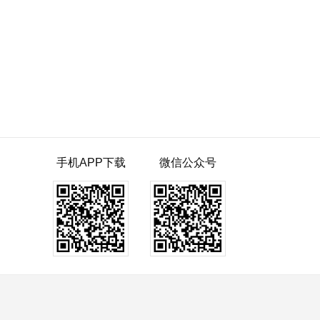
手机APP下载
微信公众号